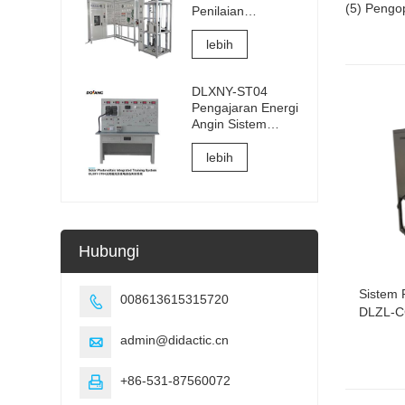
(5) Pengo
Penilaian
Sambungan Listrik
dan
lebih
Commissioning
Lift
DLXNY-ST04
Pengajaran Energi
Angin Sistem
Pelatihan Terpadu
Fotovoltaik Surya
lebih
dari peralatan
pendidikan
kejuruan
Hubungi
Sistem 
008613615315720

DLZL-C
admin@didactic.cn

+86-531-87560072
