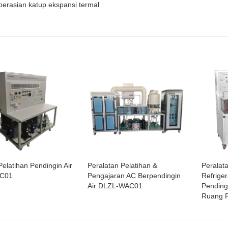
perasian katup ekspansi termal
Pelatihan Pendingin Air
Peralatan Pelatihan &
Peralat
C01
Pengajaran AC Berpendingin
Refrige
Air DLZL-WAC01
Pending
Ruang P