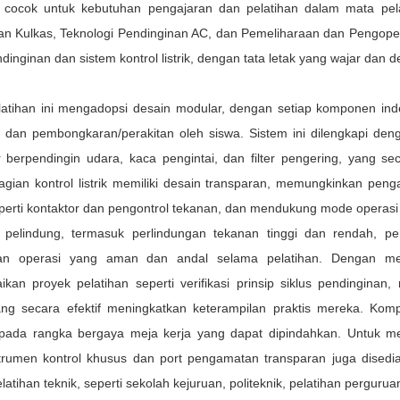
i cocok untuk kebutuhan pengajaran dan pelatihan dalam mata pelaj
an Kulkas, Teknologi Pendinginan AC, dan Pemeliharaan dan Pengoper
dinginan dan sistem kontrol listrik, dengan tata letak yang wajar dan d
latihan ini mengadopsi desain modular, dengan setiap komponen in
asi dan pembongkaran/perakitan oleh siswa. Sistem ini dilengkapi de
 berpendingin udara, kaca pengintai, dan filter pengering, yang seca
 Bagian kontrol listrik memiliki desain transparan, memungkinkan pen
perti kontaktor dan pengontrol tekanan, dan mendukung mode operas
 pelindung, termasuk perlindungan tekanan tinggi dan rendah, pe
an operasi yang aman dan andal selama pelatihan. Dengan mens
ikan proyek pelatihan seperti verifikasi prinsip siklus pendingina
ang secara efektif meningkatkan keterampilan praktis mereka. Kom
pada rangka bergaya meja kerja yang dapat dipindahkan. Untuk 
strumen kontrol khusus dan port pengamatan transparan juga disedi
latihan teknik, seperti sekolah kejuruan, politeknik, pelatihan perguruan 