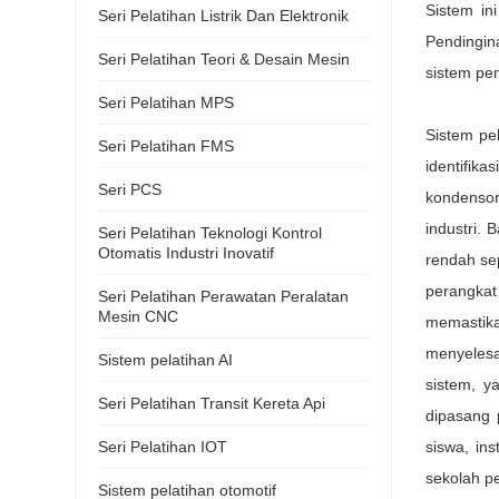
Sistem in
Seri Pelatihan Listrik Dan Elektronik
Pendingin
Seri Pelatihan Teori & Desain Mesin
sistem pen
Seri Pelatihan MPS
Sistem pe
Seri Pelatihan FMS
identifik
Seri PCS
kondensor
industri.
Seri Pelatihan Teknologi Kontrol
Otomatis Industri Inovatif
rendah se
perangkat
Seri Pelatihan Perawatan Peralatan
Mesin CNC
memastik
menyelesa
Sistem pelatihan AI
sistem, y
Seri Pelatihan Transit Kereta Api
dipasang 
Seri Pelatihan IOT
siswa, in
sekolah pe
Sistem pelatihan otomotif