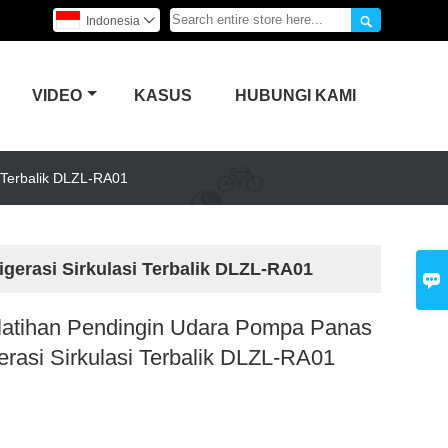

Indonesia

VIDEO
KASUS
HUBUNGI KAMI
i Terbalik DLZL-RA01
gerasi Sirkulasi Terbalik DLZL-RA01

latihan Pendingin Udara Pompa Panas
erasi Sirkulasi Terbalik DLZL-RA01