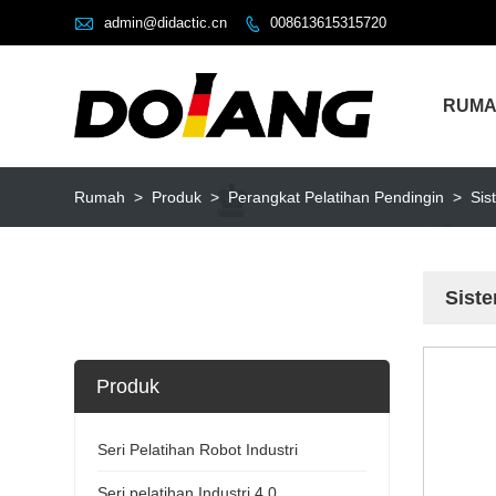

admin@didactic.cn
008613615315720

RUM
Rumah
>
Produk
>
Perangkat Pelatihan Pendingin
>
Sis
Siste
Produk
Seri Pelatihan Robot Industri
Seri pelatihan Industri 4.0