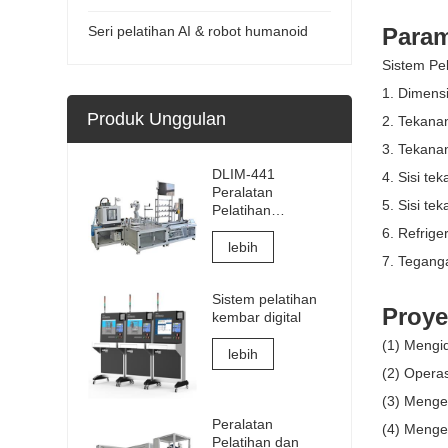
Seri pelatihan AI & robot humanoid
Param
Sistem Pe
1. Dimensi
Produk Unggulan
2. Tekanan
3. Tekana
DLIM-441
4. Sisi te
Peralatan
5. Sisi te
Pelatihan
Manufaktur
6. Refrig
Cerdas Industri
lebih
7. Tegang
4.0 Sistem
Pelatihan Industri
Sistem pelatihan
4.0 Lab
Proye
kembar digital
(1) Mengi
lebih
(2) Operas
(3) Menge
Peralatan
(4) Menge
Pelatihan dan