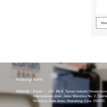
Men
Hubungi kami
Alamat :
Kantor ： 104, Blk A, Taman Industri Desain Inov
Internasional Jinan, Jalan Wanshou No. 2, Distri
Shizhong, Kota Jinan, Shandong, Cina. 250003