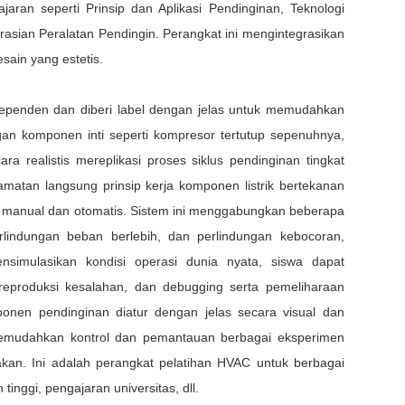
aran seperti Prinsip dan Aplikasi Pendinginan, Teknologi
asian Peralatan Pendingin. Perangkat ini mengintegrasikan
esain yang estetis.
dependen dan diberi label dengan jelas untuk memudahkan
ngan komponen inti seperti kompresor tertutup sepenuhnya,
ra realistis mereplikasi proses siklus pendinginan tingkat
gamatan langsung prinsip kerja komponen listrik bertekanan
i manual dan otomatis. Sistem ini menggabungkan beberapa
rlindungan beban berlebih, dan perlindungan kebocoran,
imulasikan kondisi operasi dunia nyata, siswa dapat
n, reproduksi kesalahan, dan debugging serta pemeliharaan
ponen pendinginan diatur dengan jelas secara visual dan
memudahkan kontrol dan pemantauan berbagai eksperimen
akan. Ini adalah perangkat pelatihan HVAC untuk berbagai
tinggi, pengajaran universitas, dll.