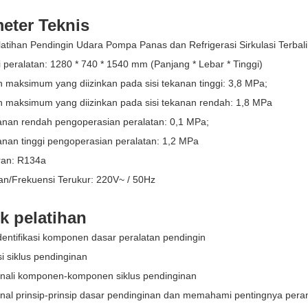
eter Teknis
latihan Pendingin Udara Pompa Panas dan Refrigerasi Sirkulasi Terba
 peralatan: 1280 * 740 * 1540 mm (Panjang * Lebar * Tinggi)
 maksimum yang diizinkan pada sisi tekanan tinggi: 3,8 MPa;
n maksimum yang diizinkan pada sisi tekanan rendah: 1,8 MPa
kanan rendah pengoperasian peralatan: 0,1 MPa;
kanan tinggi pengoperasian peralatan: 1,2 MPa
eran: R134a
an/Frekuensi Terukur: 220V~ / 50Hz
k pelatihan
dentifikasi komponen dasar peralatan pendingin
i siklus pendinginan
nali komponen-komponen siklus pendinginan
nal prinsip-prinsip dasar pendinginan dan memahami pentingnya peran