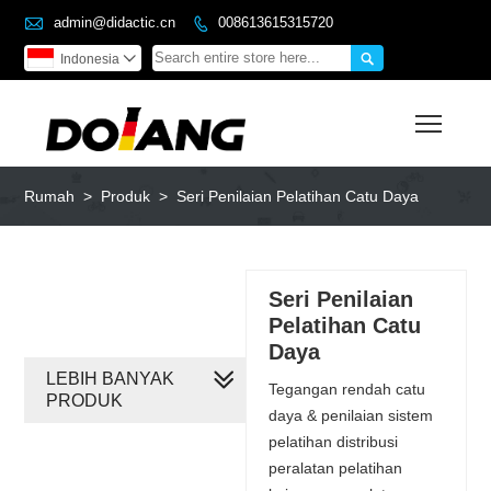

admin@didactic.cn
008613615315720


Indonesia

Toggl
Rumah
>
Produk
>
Seri Penilaian Pelatihan Catu Daya
Seri Penilaian
Pelatihan Catu
Daya
LEBIH BANYAK
Tegangan rendah catu
PRODUK
daya & penilaian sistem
pelatihan distribusi
peralatan pelatihan