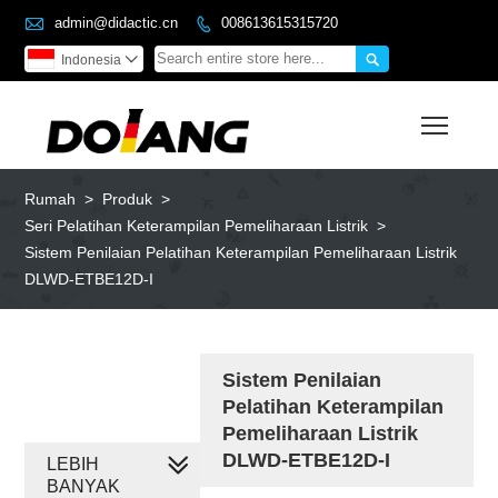

admin@didactic.cn
008613615315720


Indonesia

Toggl
Rumah
>
Produk
>
Seri Pelatihan Keterampilan Pemeliharaan Listrik
>
Sistem Penilaian Pelatihan Keterampilan Pemeliharaan Listrik
DLWD-ETBE12D-I
Sistem Penilaian
Pelatihan Keterampilan
Pemeliharaan Listrik
DLWD-ETBE12D-I
LEBIH
BANYAK