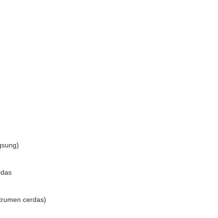
ngsung)
rdas
nstrumen cerdas)