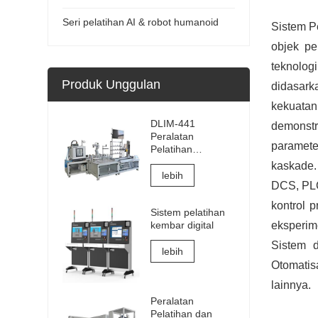
Seri pelatihan AI & robot humanoid
Sistem Pe
objek pe
teknolog
Produk Unggulan
didasark
kekuatan
DLIM-441
demonstr
Peralatan
parameter
Pelatihan
Manufaktur
kaskade.
Cerdas Industri
lebih
DCS, PLC
4.0 Sistem
Pelatihan Industri
kontrol 
Sistem pelatihan
4.0 Lab
eksperime
kembar digital
Sistem 
lebih
Otomatisa
lainnya
.
Peralatan
Pelatihan dan