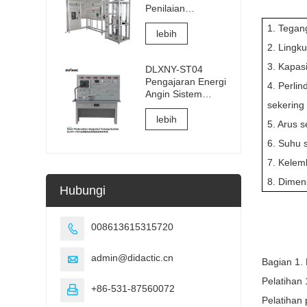
Penilaian
Sambungan Listrik
1. Tegan
dan
lebih
Commissioning
2. Lingk
Lift
3. Kapas
DLXNY-ST04
Pengajaran Energi
4. Perlin
Angin Sistem
sekering
Pelatihan Terpadu
Fotovoltaik Surya
lebih
5. Arus 
dari peralatan
6. Suhu s
pendidikan
kejuruan
7. Kelemb
8. Dimens
Hubungi
008613615315720

admin@didactic.cn

Bagian 1.
Pelatihan 
+86-531-87560072

Pelatihan