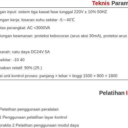
Teknis
Param
gan input: sistem tiga kawat fase tunggal 220V ± 10% 50HZ
ungan kerja: kisaran suhu sekitar -5～40℃
itas perangkat: AC <3000VA
dungan keamanan: proteksi kebocoran (arus aksi 30mA), proteksi arus l
searah: catu daya DC24V 5A
ekitar: -10 40
aban relatif: 90% (25 )
i unit kontrol proses: panjang × lebar × tinggi 1500 × 800 × 1800
Pelatihan
 Pelatihan penggunaan peralatan
1 Penggunaan pelatihan layar kontrol
 praktis 2 Pelatihan penggunaan modul daya