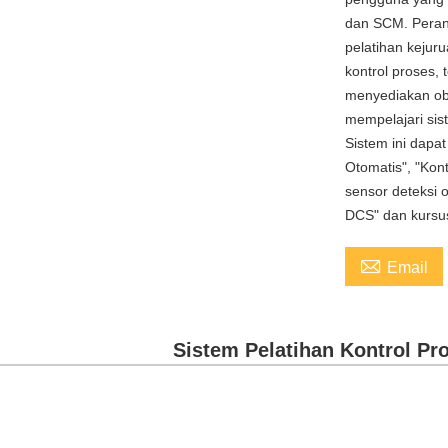
dan SCM. Peran
pelatihan kejuru
kontrol proses,
menyediakan obj
mempelajari sist
Sistem ini dapa
Otomatis", "Kont
sensor deteksi o
DCS" dan kursus 

Email
Sistem Pelatihan Kontrol P