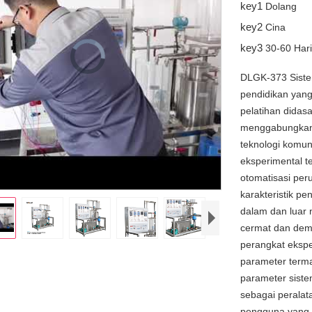
key1
Dolang
key2
Cina
key3
Video
30-60 Har
Player
is
loading.
DLGK-373 Sistem
pendidikan yang 
pelatihan didasa
menggabungkan t
teknologi komuni
eksperimental te
otomatisasi peru
karakteristik p
dalam dan luar
cermat dan dem
perangkat ekspe
parameter termal
parameter sistem
sebagai peralat
pengguna yang t