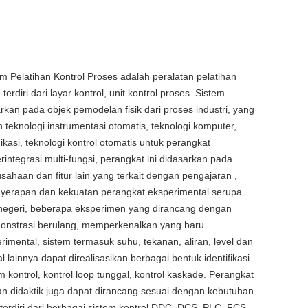
i
 Pelatihan Kontrol Proses adalah peralatan pelatihan
terdiri dari layar kontrol, unit kontrol proses. Sistem
rkan pada objek pemodelan fisik dari proses industri, yang
eknologi instrumentasi otomatis, teknologi komputer,
kasi, teknologi kontrol otomatis untuk perangkat
rintegrasi multi-fungsi, perangkat ini didasarkan pada
sahaan dan fitur lain yang terkait dengan pengajaran ,
enyerapan dan kekuatan perangkat eksperimental serupa
 negeri, beberapa eksperimen yang dirancang dengan
onstrasi berulang, memperkenalkan yang baru
rimental, sistem termasuk suhu, tekanan, aliran, level dan
 lainnya dapat direalisasikan berbagai bentuk identifikasi
 kontrol, kontrol loop tunggal, kontrol kaskade. Perangkat
an didaktik juga dapat dirancang sesuai dengan kebutuhan
erdiri dari berbagai sistem kontrol DDC, DCS, PLC, FCS