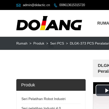

admin@didactic.cn
008613615315720

RUM
Rumah
>
Produk
>
Seri PCS
>
DLGK-373 PCS Peralatan P
DLGK-
Peral
Produk
Seri Pelatihan Robot Industri
Seri pelatihan Industri 4.0