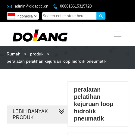

admin@didactic.cn
008613615315720


Indonesia

Toggl
Rumah
>
produk
>
peralatan pelatihan kejuruan loop hidrolik pneumatik
peralatan
pelatihan
kejuruan loop
hidrolik
LEBIH BANYAK
PRODUK
pneumatik