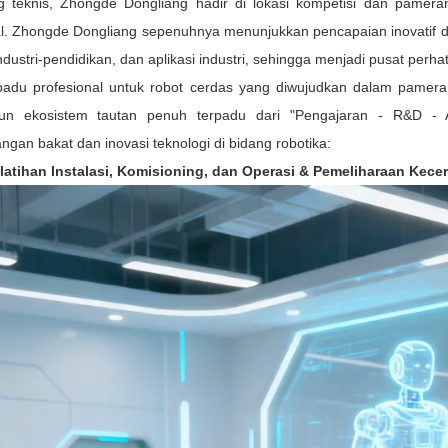
 teknis, Zhongde Dongliang hadir di lokasi kompetisi dan pamera
al. Zhongde Dongliang sepenuhnya menunjukkan pencapaian inovatif da
industri-pendidikan, dan aplikasi industri, sehingga menjadi pusat perhat
rpadu profesional untuk robot cerdas yang diwujudkan dalam pameran
n ekosistem tautan penuh terpadu dari "Pengajaran - R&D - Ap
an bakat dan inovasi teknologi di bidang robotika:
atihan Instalasi, Komisioning, dan Operasi & Pemeliharaan Kec