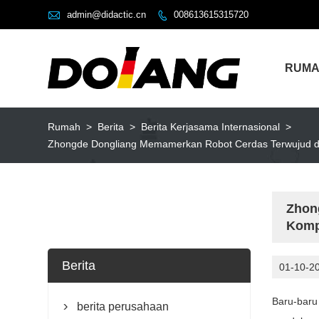

admin@didactic.cn
008613615315720

RUM
Rumah
>
Berita
>
Berita Kerjasama Internasional
>
Zhongde Dongliang Memamerkan Robot Cerdas Terwujud dan S
Zhong
Kompe
Berita
01-10-2
Baru-baru
berita perusahaan
