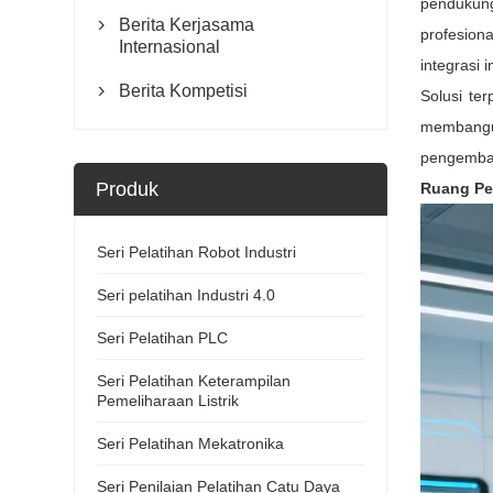
pendukung
Berita Kerjasama

profesion
Internasional
integrasi 
Berita Kompetisi

Solusi te
membangu
pengembang
Produk
Ruang Pel
Seri Pelatihan Robot Industri
Seri pelatihan Industri 4.0
Seri Pelatihan PLC
Seri Pelatihan Keterampilan
Pemeliharaan Listrik
Seri Pelatihan Mekatronika
Seri Penilaian Pelatihan Catu Daya