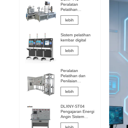
Peralatan
Pelatihan
Manufaktur
Cerdas Industri
lebih
4.0 Sistem
Pelatihan Industri
Sistem pelatihan
4.0 Lab
kembar digital
lebih
Peralatan
Pelatihan dan
Penilaian
Sambungan Listrik
dan
lebih
Commissioning
Lift
DLXNY-ST04
Pengajaran Energi
Angin Sistem
Pelatihan Terpadu
Fotovoltaik Surya
lebih