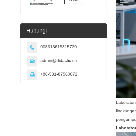
dari peralatan
pendidikan
kejuruan
Hubungi
008613615315720

admin@didactic.cn

+86-531-87560072

Laborator
lingkunga
pengumpul
Laborato