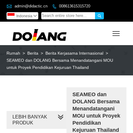

admin@didactic.cn
008613615315720


Indonesia

Toggl
Rumah
>
Berita
>
Berita Kerjasama Internasional
>
SEAMEO dan DOLANG Bersama Menandatangani MOU
untuk Proyek Pendidikan Kejuruan Thailand
SEAMEO dan
DOLANG Bersama
Menandatangani
MOU untuk Proyek
LEBIH BANYAK
Pendidikan
PRODUK
Kejuruan Thailand